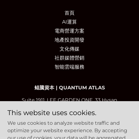
首頁
AI運算
電商營運方案
地產投資開發
文化傳媒
社群媒體營銷
智能雲端服務
鲲騰資本 | QUANTUM ATLAS
Suite 1911, LEE GARDEN ONE, 33 Hysan
Avenue, Causeway Bay, Hong Kong
This website uses cookies.
We use cookies to analyze website traffic and
亞太業務佈局
optimize your website experience. By accepting
香港｜悉尼｜上海｜深圳｜廣州
our use of cookies, your data will be aggregated