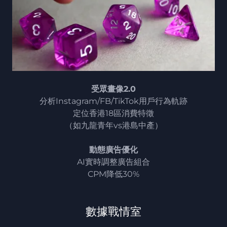
受眾畫像2.0
分析Instagram/FB/TikTok用戶行為軌跡
定位香港18區消費特徵
（如九龍青年vs港島中產）
動態廣告優化
AI實時調整廣告組合
CPM降低30%
數據戰情室