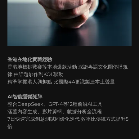
香港在地化實戰經驗
香港地標挑戰賽等本地爆款活動 深諳粵語文化圈傳播規
律 由話題炒作到KOL聯動
精準掌握港人興趣點 比國際4A更識製造本土聲量
AI智能營銷矩陣
整合DeepSeek、GPT-4等12種前沿AI工具
涵蓋內容生成、影片剪輯、數據分析全流程
7日快速完成創意測試同優化迭代 效率比傳統方式提升5
倍