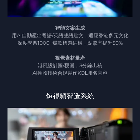
智能文案生成
用AI自動產出粵語/英語雙語貼文，適應香港多元文化
深度學習1000+爆款標題結構，點擊率提升50%
視覺素材量產
港風設計圖/梗圖，3分鐘出稿
AI換臉技術合規製作KOL聯名內容
短視頻智造系統